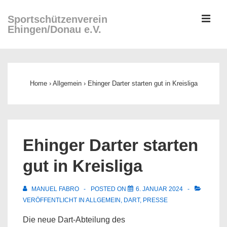
↓
ME
Sportschützenverein
Zum
Ehingen/Donau e.V.
Inhalt
Main
Navigation
Home
›
Allgemein
›
Ehinger Darter starten gut in Kreisliga
Ehinger Darter starten
gut in Kreisliga
MANUEL FABRO
POSTED ON
6. JANUAR 2024
VERÖFFENTLICHT IN
ALLGEMEIN
,
DART
,
PRESSE
Die neue Dart-Abteilung des