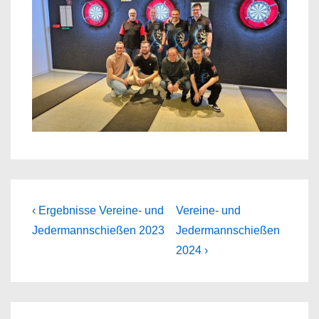
Beitragsnavigation
Previous
Next
‹ Ergebnisse Vereine- und
Vereine- und
Post
Post
Jedermannschießen 2023
Jedermannschießen
is
is
2024 ›