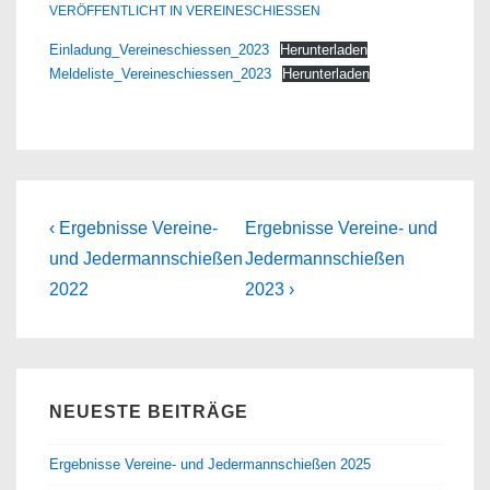
VERÖFFENTLICHT IN
VEREINESCHIESSEN
Einladung_Vereineschiessen_2023
Herunterladen
Meldeliste_Vereineschiessen_2023
Herunterladen
Beitragsnavigation
Previous
Next
‹ Ergebnisse Vereine-
Ergebnisse Vereine- und
Post
Post
und Jedermannschießen
Jedermannschießen
is
is
2022
2023 ›
NEUESTE BEITRÄGE
Ergebnisse Vereine- und Jedermannschießen 2025