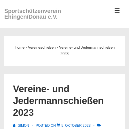
↓
ME
Sportschützenverein
Zum
Ehingen/Donau e.V.
Inhalt
Main
Navigation
Home
›
Vereineschießen
›
Vereine- und Jedermannschießen
2023
Vereine- und
Jedermannschießen
2023
SIMON
POSTED ON
5. OKTOBER 2023