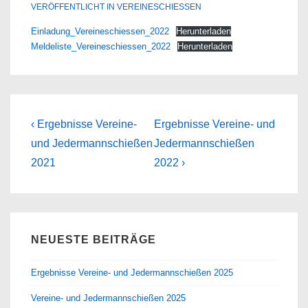
VERÖFFENTLICHT IN
VEREINESCHIESSEN
Einladung_Vereineschiessen_2022
Herunterladen
Meldeliste_Vereineschiessen_2022
Herunterladen
Beitragsnavigation
Previous
Next
‹ Ergebnisse Vereine-
Ergebnisse Vereine- und
Post
Post
und Jedermannschießen
Jedermannschießen
is
is
2021
2022 ›
NEUESTE BEITRÄGE
Ergebnisse Vereine- und Jedermannschießen 2025
Vereine- und Jedermannschießen 2025