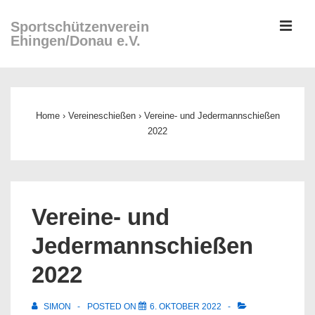
↓
ME
Sportschützenverein
Zum
Ehingen/Donau e.V.
Inhalt
Main
Navigation
Home
›
Vereineschießen
›
Vereine- und Jedermannschießen
2022
Vereine- und
Jedermannschießen
2022
SIMON
POSTED ON
6. OKTOBER 2022