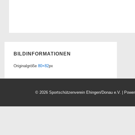
BILDINFORMATIONEN
Originalgröße
80×82
px
© 2026
Sportschützenverein Ehingen/Donau e.V.
| Powe