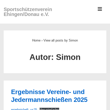
↓
ME
Sportschützenverein
Zum
Ehingen/Donau e.V.
Inhalt
Main
Navigation
Home
›
View all posts by Simon
Autor:
Simon
Ergebnisse Vereine- und
Jedermannschießen 2025
ergebnisheft_vs25
Herunterladen