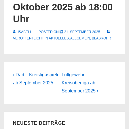
Oktober 2025 ab 18:00
Uhr
ISABELL
POSTED ON
21. SEPTEMBER 2025
VERÖFFENTLICHT IN
AKTUELLES
,
ALLGEMEIN
,
BLASROHR
Beitragsnavigation
Previous
Next
‹ Dart – Kreisligaspiele
Luftgewehr –
Post
Post
ab September 2025
Kreisoberliga ab
is
is
September 2025 ›
NEUESTE BEITRÄGE