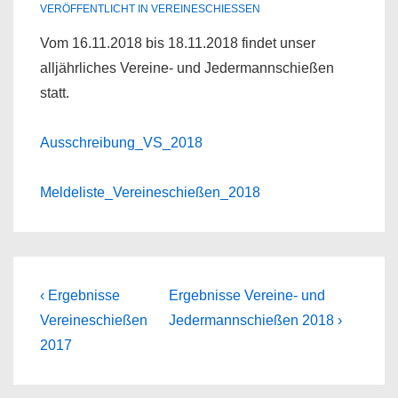
VERÖFFENTLICHT IN
VEREINESCHIESSEN
Vom 16.11.2018 bis 18.11.2018 findet unser
alljährliches Vereine- und Jedermannschießen
statt.
Ausschreibung_VS_2018
Meldeliste_Vereineschießen_2018
Beitragsnavigation
Previous
Next
‹ Ergebnisse
Ergebnisse Vereine- und
Post
Post
Vereineschießen
Jedermannschießen 2018 ›
is
is
2017