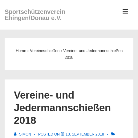
↓
ME
Sportschützenverein
Zum
Ehingen/Donau e.V.
Inhalt
Main
Navigation
Home
›
Vereineschießen
›
Vereine- und Jedermannschießen
2018
Vereine- und
Jedermannschießen
2018
SIMON
POSTED ON
13. SEPTEMBER 2018