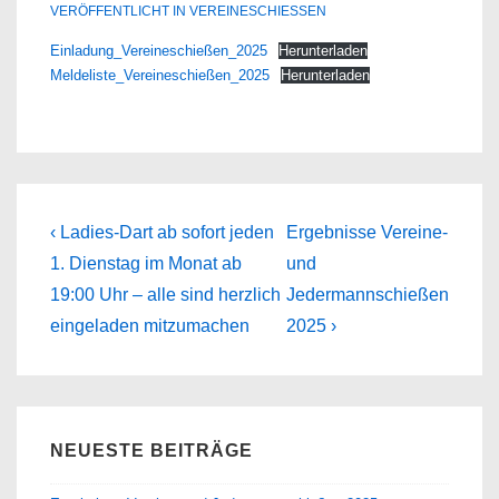
VERÖFFENTLICHT IN
VEREINESCHIESSEN
Einladung_Vereineschießen_2025
Herunterladen
Meldeliste_Vereineschießen_2025
Herunterladen
Beitragsnavigation
Previous
Next
‹ Ladies-Dart ab sofort jeden
Ergebnisse Vereine-
Post
Post
1. Dienstag im Monat ab
und
is
is
19:00 Uhr – alle sind herzlich
Jedermannschießen
eingeladen mitzumachen
2025 ›
NEUESTE BEITRÄGE