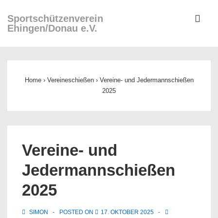
↓
ME
Sportschützenverein
Zum
Ehingen/Donau e.V.
Inhalt
Main
Navigation
Home
›
Vereineschießen
›
Vereine- und Jedermannschießen
2025
Vereine- und
Jedermannschießen
2025
SIMON
POSTED ON
17. OKTOBER 2025